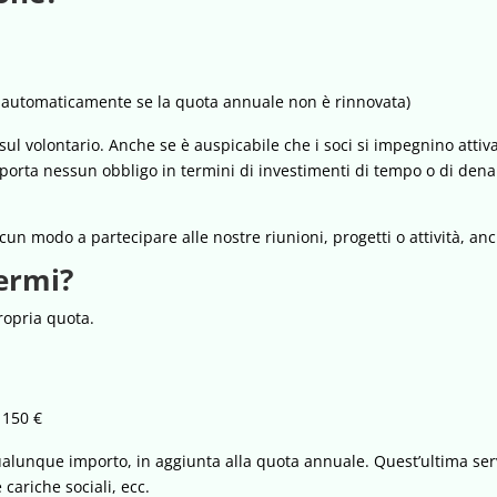
e automaticamente se la quota annuale non è rinnovata)
ul volontario. Anche se è auspicabile che i soci si impegnino attiv
porta nessun obbligo in termini di investimenti di tempo o di dena
 alcun modo a partecipare alle nostre riunioni, progetti o attività, a
ermi?
ropria quota.
 150 €
qualunque importo, in aggiunta alla quota annuale. Quest’ultima s
 cariche sociali, ecc.