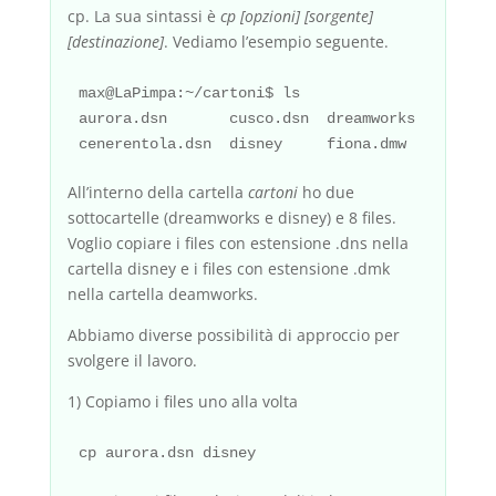
cp. La sua sintassi è
cp [opzioni] [sorgente]
[destinazione]
. Vediamo l’esempio seguente.
max@LaPimpa:~/cartoni$ ls

aurora.dsn       cusco.dsn  dreamworks  nemo.ds
All’interno della cartella
cartoni
ho due
sottocartelle (dreamworks e disney) e 8 files.
Voglio copiare i files con estensione .dns nella
cartella disney e i files con estensione .dmk
nella cartella deamworks.
Abbiamo diverse possibilità di approccio per
svolgere il lavoro.
1) Copiamo i files uno alla volta