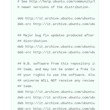
# See http://help.ubuntu.com/community/UpgradeN
# newer versions of the distribution.

deb http://it.archive.ubuntu.com/ubuntu/ gutsy 
deb-src http://it.archive.ubuntu.com/ubuntu/ gu
## Major bug fix updates produced after the fin
## distribution.

deb http://it.archive.ubuntu.com/ubuntu/ gutsy-
deb-src http://it.archive.ubuntu.com/ubuntu/ gu
## N.B. software from this repository is ENTIRE
## team, and may not be under a free licence. P
## your rights to use the software. Also, pleas
## universe WILL NOT receive any review or upda
## team.

deb http://it.archive.ubuntu.com/ubuntu/ gutsy u
deb-src http://it.archive.ubuntu.com/ubuntu/ gu
deb http://it.archive.ubuntu.com/ubuntu/ gutsy-
deb-src http://it.archive.ubuntu.com/ubuntu/ gu