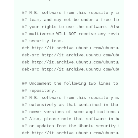
## N.B. software from this repository is ENTIRE
## team, and may not be under a free licence. P
## your rights to use the software. Also, pleas
## multiverse WILL NOT receive any review or up
## security team.

deb http://it.archive.ubuntu.com/ubuntu/ gutsy 
deb-src http://it.archive.ubuntu.com/ubuntu/ gu
deb http://it.archive.ubuntu.com/ubuntu/ gutsy-
deb-src http://it.archive.ubuntu.com/ubuntu/ gu
## Uncomment the following two lines to add sof
## repository.

## N.B. software from this repository may not h
## extensively as that contained in the main re
## newer versions of some applications which ma
## Also, please note that software in backports
## or updates from the Ubuntu security team.

deb http://it.archive.ubuntu.com/ubuntu/ gutsy-