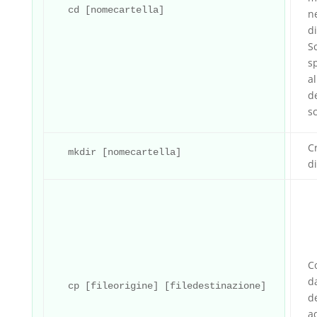
cd [nomecartella]
n
di
S
s
al
de
sc
C
mkdir [nomecartella]
di
Co
d
cp [fileorigine] [filedestinazione]
d
ad