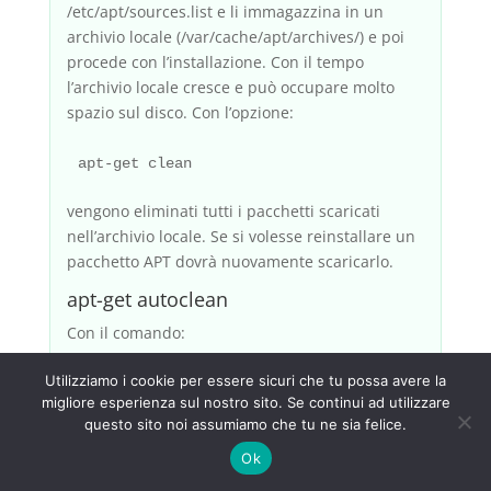
/etc/apt/sources.list e li immagazzina in un
archivio locale (/var/cache/apt/archives/) e poi
procede con l’installazione. Con il tempo
l’archivio locale cresce e può occupare molto
spazio sul disco. Con l’opzione:
vengono eliminati tutti i pacchetti scaricati
nell’archivio locale. Se si volesse reinstallare un
pacchetto APT dovrà nuovamente scaricarlo.
apt-get autoclean
Con il comando:
Utilizziamo i cookie per essere sicuri che tu possa avere la
migliore esperienza sul nostro sito. Se continui ad utilizzare
questo sito noi assumiamo che tu ne sia felice.
si cancellano dall’archivio locale solo i file che
non possono più essere scaricati (come ad
Ok
esempio i pacchetti obsoleti quindi inutili al