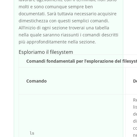
molti e sono comunque sempre ben
documentati. Sarà tuttavia necessario acquisire
dimestichezza con questi semplici comandi.
All’inizio di ogni sezione troverai una tabella
nella quale saranno riassunti i comandi descritti
più approfonditamente nella sezione.
Esploriamo il filesystem
Comandi fondamentali per l’esplorazione del filesy
Comando
D
Re
li
de
d
c
ls
ne