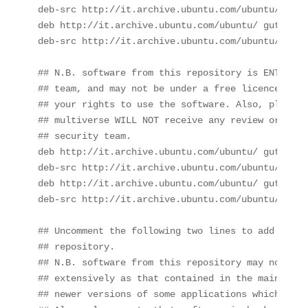
deb-src http://it.archive.ubuntu.com/ubuntu/ guts
deb http://it.archive.ubuntu.com/ubuntu/ gutsy-up
deb-src http://it.archive.ubuntu.com/ubuntu/ guts
## N.B. software from this repository is ENTIRELY
## team, and may not be under a free licence. Ple
## your rights to use the software. Also, please 
## multiverse WILL NOT receive any review or upda
## security team.

deb http://it.archive.ubuntu.com/ubuntu/ gutsy mul
deb-src http://it.archive.ubuntu.com/ubuntu/ guts
deb http://it.archive.ubuntu.com/ubuntu/ gutsy-up
deb-src http://it.archive.ubuntu.com/ubuntu/ guts
## Uncomment the following two lines to add softw
## repository.

## N.B. software from this repository may not hav
## extensively as that contained in the main rele
## newer versions of some applications which may 