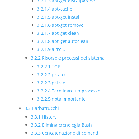
3.2.1.3
apt-get dist-upgrade
3.2.1.4
apt-cache
3.2.1.5
apt-get install
3.2.1.6
apt-get remove
3.2.1.7
apt-get clean
3.2.1.8
apt-get autoclean
3.2.1.9
altro…
3.2.2
Risorse e processi del sistema
3.2.2.1
TOP
3.2.2.2
ps aux
3.2.2.3
pstree
3.2.2.4
Terminare un processo
3.2.2.5
nota importante
3.3
Barbatrucchi
3.3.1
History
3.3.2
Elimina cronologia Bash
3.3.3
Concatenazione di comandi