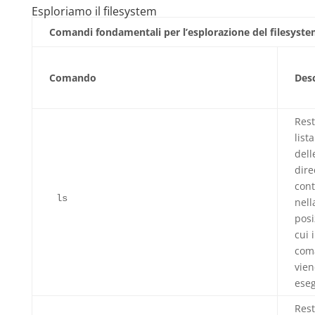
Esploriamo il filesystem
Comandi fondamentali per l’esplorazione del filesyst
Comando
Desc
Rest
lista
dell
dire
cont
ls
nell
posi
cui i
com
vien
eseg
Rest