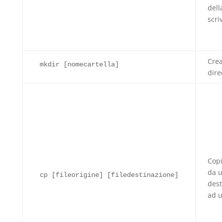
dell
scri
Cre
mkdir [nomecartella]
dire
Copi
da 
cp [fileorigine] [filedestinazione]
dest
ad u