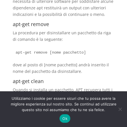
necessita di ulteriore software per soddisfare alcune
dipendenze apt restituirà un output con ulteriori
indicazioni e la possibilità di continuare o meno.
apt-get remove
La procedura per disinstallare un pacchetto da riga
di comando è la seguente:
dove al posto di [nome pacchetto] andrà inserito il
nome del pacchetto da disinstallare.
apt-get clean
Quando si installa un pacchetto, APT recupera tutti i
file necessari delle sorgenti specificate in
Utilizziamo i cookie per essere sicuri che tu possa avere la
/etc/apt/sources.list e li immagazzina in un archivio
migliore esperienza sul nostro sito. Se continui ad utilizzare
locale (/var/cache/apt/archives/) e poi procede con
questo sito noi assumiamo che tu ne sia felice.
l’installazione. Con il tempo l’archivio locale cresce e
Ok
può occupare molto spazio sul disco. Con l’opzione: