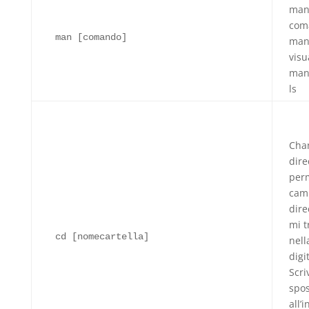
man
com
man [comando]
man
visu
man
ls
Cha
dire
perm
cam
dire
mi t
cd [nomecartella]
nell
digi
Scri
spos
all’