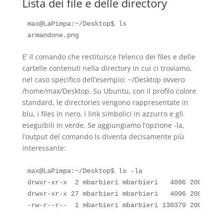
Lista dei file e delle directory
max@LaPimpa:~/Desktop$ ls

E’ il comando che restituisce l’elenco dei files e delle
cartelle contenuti nella directory in cui ci troviamo,
nel caso specifico dell’esempio: ~/Desktop ovvero
/home/max/Desktop. Su Ubuntu, con il profilo colore
standard, le directories vengono rappresentate in
blu, i files in nero, i link simbolici in azzurro e gli
eseguibili in verde. Se aggiungiamo l’opzione -la,
l’output del comando ls diventa decisamente più
interessante:
max@LaPimpa:~/Desktop$ ls -la

drwxr-xr-x  2 mbarbieri mbarbieri   4096 2008-01-
drwxr-xr-x 27 mbarbieri mbarbieri   4096 2008-04-