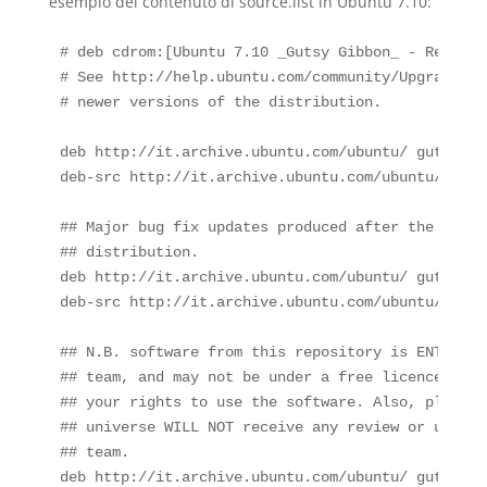
esempio del contenuto di source.list in Ubuntu 7.10:
# deb cdrom:[Ubuntu 7.10 _Gutsy Gibbon_ - Release
# See http://help.ubuntu.com/community/UpgradeNot
# newer versions of the distribution.

deb http://it.archive.ubuntu.com/ubuntu/ gutsy ma
deb-src http://it.archive.ubuntu.com/ubuntu/ guts
## Major bug fix updates produced after the final
## distribution.

deb http://it.archive.ubuntu.com/ubuntu/ gutsy-up
deb-src http://it.archive.ubuntu.com/ubuntu/ guts
## N.B. software from this repository is ENTIRELY
## team, and may not be under a free licence. Ple
## your rights to use the software. Also, please 
## universe WILL NOT receive any review or update
## team.

deb http://it.archive.ubuntu.com/ubuntu/ gutsy uni