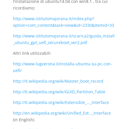
l’installazione di ubuntu14.04 con win8.1 , tra cui
ricordiamo:
http://www.istitutomajorana.it/index.php?
option=com_content&task=view&id=2330&Itemid=33
http://www.istitutomajorana.it/scarica2/guida_install
_ubuntu_gpt_uefi_secureboot_ver2.pdf
Altri link utilizzabili:
http://www.lugverona.it/installa-ubuntu-su-pc-con-
uefi/
http://it.wikipedia.org/wiki/Master_boot_record
http://it.wikipedia.org/wiki/GUID_Partition_Table
http://it.wikipedia.org/wiki/Extensible_…_Interface
http://en.wikipedia.org/wiki/Unified_Ext…_Interface
(in English)