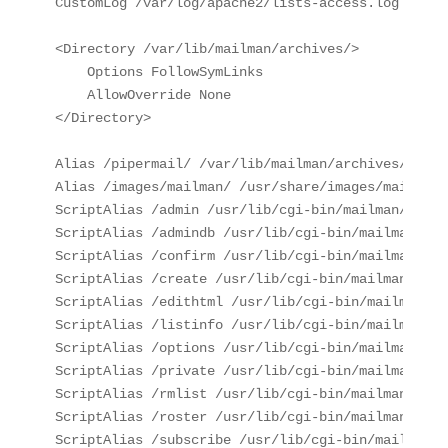
CustomLog /var/log/apache2/lists-access.log combin
<Directory /var/lib/mailman/archives/>

    Options FollowSymLinks

    AllowOverride None

</Directory>

Alias /pipermail/ /var/lib/mailman/archives/public
Alias /images/mailman/ /usr/share/images/mailman/

ScriptAlias /admin /usr/lib/cgi-bin/mailman/admin

ScriptAlias /admindb /usr/lib/cgi-bin/mailman/admi
ScriptAlias /confirm /usr/lib/cgi-bin/mailman/conf
ScriptAlias /create /usr/lib/cgi-bin/mailman/creat
ScriptAlias /edithtml /usr/lib/cgi-bin/mailman/edi
ScriptAlias /listinfo /usr/lib/cgi-bin/mailman/lis
ScriptAlias /options /usr/lib/cgi-bin/mailman/opti
ScriptAlias /private /usr/lib/cgi-bin/mailman/priv
ScriptAlias /rmlist /usr/lib/cgi-bin/mailman/rmlis
ScriptAlias /roster /usr/lib/cgi-bin/mailman/roste
ScriptAlias /subscribe /usr/lib/cgi-bin/mailman/su