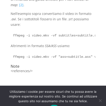
map
:
[2]
.
Nell’esempio sopra convertiamo il video in formato
.avi
. Se i sottotitoli fossero in un file
.srt
possiamo
usare:
Altrimenti in formato
SSA/ASS
usiamo:
Note
<references/>
Utilizziamo i cookie per essere sicuri che tu possa avere la
migliore esperienza sul nostro sito. Se continui ad utilizzare
questo sito noi assumiamo che tu ne sia felice.
Progettato da
Elegant Themes
| Sviluppato da