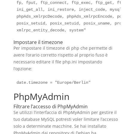
fp, fput, ftp_connect, ftp_exec, ftp_get, ftp_log
ini_get_all, ini_restore, inject_code, mysql_pcon
phpAds_xmlrpcDecode, phpAds_xmlrpcEncode, popen, 
posix_setuid, posix_setuid, posix_uname, proc_clo
Impostare il timezone
Per impostare il timezone di php che permette di
avere l’orario corretto rispetto al proprio fuso è
necessario editare il file php.ini impostando
l’opzione:
PhpMyAdmin
Filtrare l’accesso di PhpMyAdmin
Se utilizzi l’interfaccia di PhpMyAdmin per gestire il
tuo database MySQL potresti voler limitare l’accesso
solo a determinate macchine. Se hai installato
PhpMyAdmin dai repository di Debian ha