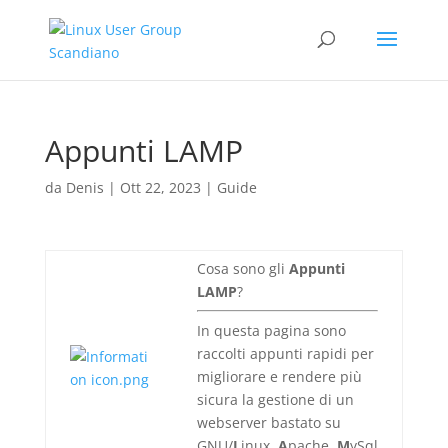
Appunti LAMP
da
Denis
|
Ott 22, 2023
|
Guide
Cosa sono gli
Appunti
LAMP
?
In questa pagina sono
raccolti appunti rapidi per
migliorare e rendere più
sicura la gestione di un
webserver bastato su
GNU/
L
inux,
A
pache,
M
ySql