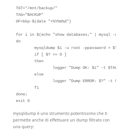
TGT="/mnt/backup/"

TAG="BACKUP"

OF=bkp-$(date "+%Y%m%d")

for i in $(echo "show databases;" | mysql -u root
do

        mysqldump $i -u root -ppassword > $TGT$OF-
        if [ $? == 0 ]

        then

                logger "Dump OK: $i" -t $TAG

        else

                logger "Dump ERROR: $?" -t $TAG

        fi

done;

mysqldump è uno strumento potentissimo che ti
permette anche di effettuare un dump filtrato con
una query: