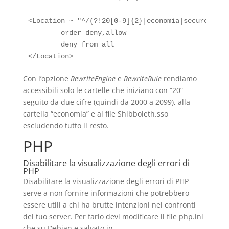
<Location ~ "^/(?!20[0-9]{2}|economia|secure|Shib
        order deny,allow

        deny from all

Con l’opzione
RewriteEngine
e
RewriteRule
rendiamo
accessibili solo le cartelle che iniziano con “20”
seguito da due cifre (quindi da 2000 a 2099), alla
cartella “economia” e al file Shibboleth.sso
escludendo tutto il resto.
PHP
Disabilitare la visualizzazione degli errori di
PHP
Disabilitare la visualizzazione degli errori di PHP
serve a non fornire informazioni che potrebbero
essere utili a chi ha brutte intenzioni nei confronti
del tuo server. Per farlo devi modificare il file php.ini
che su Debian e salvato in