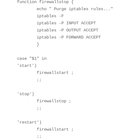
function firewallstop {

        echo " Purge iptables rules..."

        iptables -F

        iptables -P INPUT ACCEPT

        iptables -P OUTPUT ACCEPT

        iptables -P FORWARD ACCEPT

        }

case "$1" in

'start')

        firewallstart ;

        ;;

'stop')

        firewallstop ;

        ;;

'restart')

        firewallstart ;

        ;;
