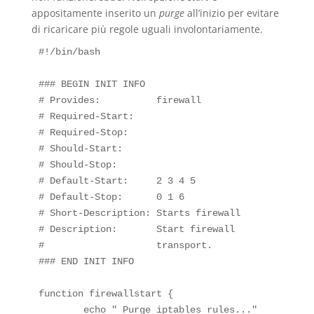
appositamente inserito un
purge
all’inizio per evitare
di ricaricare più regole uguali involontariamente.
#!/bin/bash

### BEGIN INIT INFO

# Provides:          firewall

# Required-Start:    

# Required-Stop:     

# Should-Start:      

# Should-Stop:       

# Default-Start:     2 3 4 5

# Default-Stop:      0 1 6

# Short-Description: Starts firewall

# Description:       Start firewall

#                    transport.

### END INIT INFO

function firewallstart {

        echo " Purge iptables rules..."
