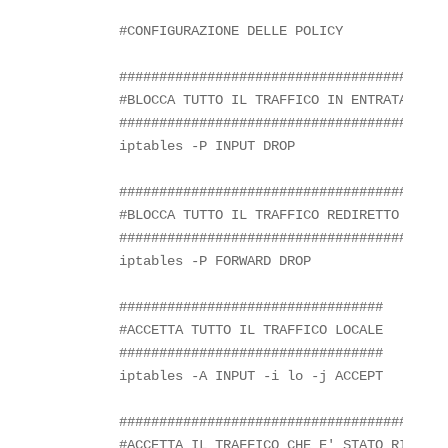
        #CONFIGURAZIONE DELLE POLICY

        ####################################

        #BLOCCA TUTTO IL TRAFFICO IN ENTRATA

        ####################################

        iptables -P INPUT DROP

        #########################################
        #BLOCCA TUTTO IL TRAFFICO REDIRETTO DAL N
        #########################################
        iptables -P FORWARD DROP

        #################################

        #ACCETTA TUTTO IL TRAFFICO LOCALE

        #################################

        iptables -A INPUT -i lo -j ACCEPT

        ##########################################
        #ACCETTA IL TRAFFICO CHE E' STATO RICHIEST