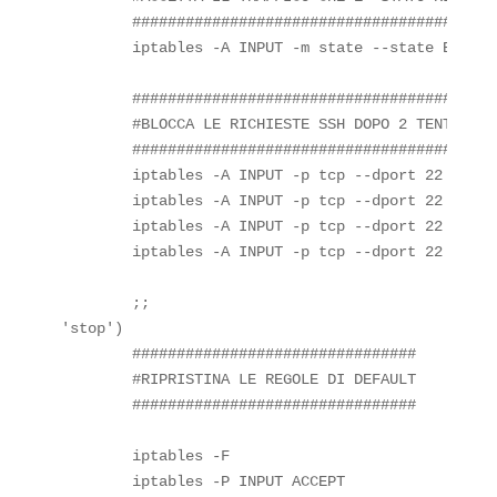
        ##########################################
        iptables -A INPUT -m state --state ESTABL
        #########################################
        #BLOCCA LE RICHIESTE SSH DOPO 2 TENTATIVI
        #########################################
        iptables -A INPUT -p tcp --dport 22 -m st
        iptables -A INPUT -p tcp --dport 22 -m st
        iptables -A INPUT -p tcp --dport 22 -m st
        iptables -A INPUT -p tcp --dport 22 -j ACC
        ;;

'stop')

        ################################

        #RIPRISTINA LE REGOLE DI DEFAULT

        ################################

        iptables -F

        iptables -P INPUT ACCEPT
