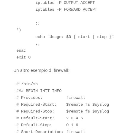
        iptables -P OUTPUT ACCEPT

        iptables -P FORWARD ACCEPT

        ;;

*)

        echo "Usage: $0 { start | stop }"

        ;;

esac

Un altro esempio di firewall:
#!/bin/sh

### BEGIN INIT INFO

# Provides:          firewall

# Required-Start:    $remote_fs $syslog

# Required-Stop:     $remote_fs $syslog

# Default-Start:     2 3 4 5

# Default-Stop:      0 1 6

# Short-Description: firewall
