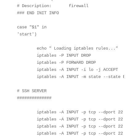
# Description:       firewall 

### END INIT INFO

case "$1" in

'start')

	echo " Loading iptables rules..."

	iptables -P INPUT DROP

	iptables -P FORWARD DROP

	iptables -A INPUT -i lo -j ACCEPT

	iptables -A INPUT -m state --state ESTABLISHED,RELATED -j ACCEPT

# SSH SERVER

##############

	iptables -A INPUT -p tcp --dport 22 -m state --state NEW -m recent --set --name SSH

	iptables -A INPUT -p tcp --dport 22 -m state --state NEW -m recent --update --seconds 60 --hitcount 5 --rttl --name SSH -j LOG --log-prefix "SSH_brute_force "

	iptables -A INPUT -p tcp --dport 22 -m state --state NEW -m recent --update --seconds 60 --hitcount 5 --rttl --name SSH -j DROP

	iptables -A INPUT -p tcp --dport 22 -s 192.168.1.0/24 -j ACCEPT
