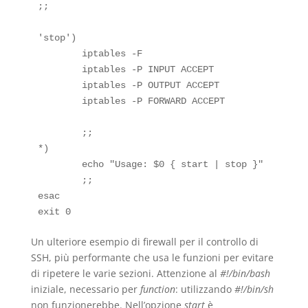
;;

'stop')

        iptables -F

        iptables -P INPUT ACCEPT

        iptables -P OUTPUT ACCEPT

        iptables -P FORWARD ACCEPT

        ;;

*)

        echo "Usage: $0 { start | stop }"

        ;;

esac

Un ulteriore esempio di firewall per il controllo di
SSH, più performante che usa le funzioni per evitare
di ripetere le varie sezioni. Attenzione al
#!/bin/bash
iniziale, necessario per
function
: utilizzando
#!/bin/sh
non funzionerebbe. Nell’opzione
start
è