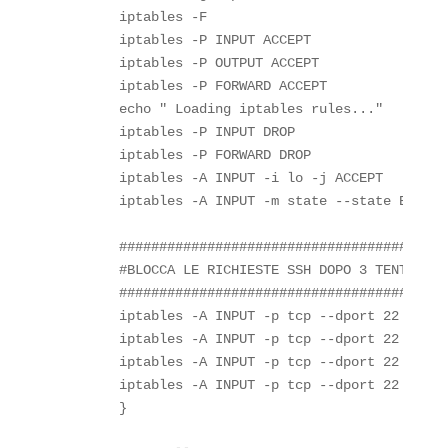
        iptables -F

        iptables -P INPUT ACCEPT

        iptables -P OUTPUT ACCEPT

        iptables -P FORWARD ACCEPT

        echo " Loading iptables rules..."

        iptables -P INPUT DROP

        iptables -P FORWARD DROP

        iptables -A INPUT -i lo -j ACCEPT

        iptables -A INPUT -m state --state ESTABL
        #########################################
        #BLOCCA LE RICHIESTE SSH DOPO 3 TENTATIVI
        #########################################
        iptables -A INPUT -p tcp --dport 22 -m st
        iptables -A INPUT -p tcp --dport 22 -m st
        iptables -A INPUT -p tcp --dport 22 -m st
        iptables -A INPUT -p tcp --dport 22 -j ACC
        }
